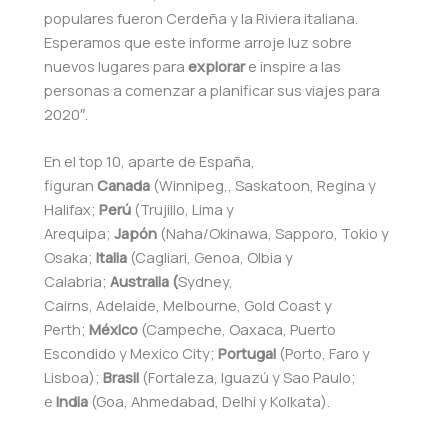
populares fueron Cerdeña y la Riviera italiana.
Esperamos que este informe arroje luz sobre
nuevos lugares para
explorar
e inspire a las
personas a comenzar a planificar sus viajes para
2020″.
En el top 10, aparte de España,
figuran
Canada
(Winnipeg,, Saskatoon, Regina y
Halifax;
Perú
(Trujillo, Lima y
Arequipa;
Japón
(Naha/Okinawa, Sapporo, Tokio y
Osaka;
Italia
(Cagliari, Genoa, Olbia y
Calabria;
Australia (
Sydney,
Cairns, Adelaide, Melbourne, Gold Coast y
Perth;
México
(Campeche, Oaxaca, Puerto
Escondido y Mexico City;
Portugal
(Porto, Faro y
Lisboa);
Brasil
(Fortaleza, Iguazú y Sao Paulo;
e
India
(Goa, Ahmedabad, Delhi y Kolkata).