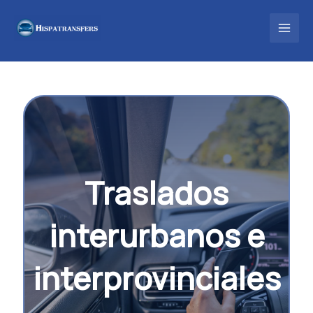
Ir
al
contenido
Traslados
interurbanos e
interprovinciales