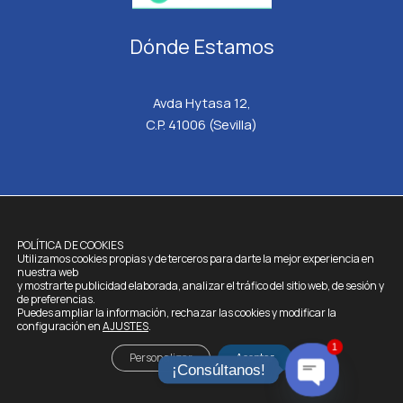
Dónde Estamos
Avda Hytasa 12,
C.P. 41006 (Sevilla)
HISPATRANSFERS.
TODOS LOS DERECHOS RESERVADOS © 2026
POLÍTICA DE COOKIES
Utilizamos cookies propias y de terceros para darte la mejor experiencia en
Aviso Legal
nuestra web
y mostrarte publicidad elaborada, analizar el tráfico del sitio web, de sesión y
Política de Cookies
de preferencias.
Política de Privacidad
Puedes ampliar la información, rechazar las cookies y modificar la
configuración en
AJUSTES
.
Términos y Condiciones
1
FAQ
Personalizar
Aceptar
¡Consúltanos!
Acceso a datos
OPEN