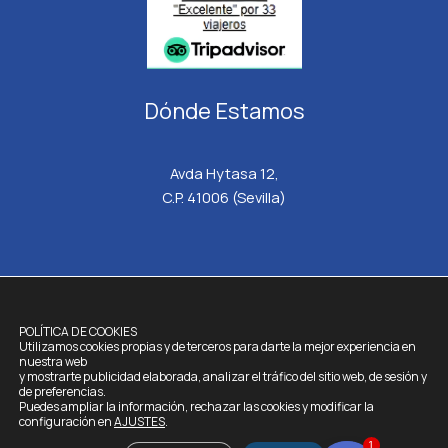
Dónde Estamos
Avda Hytasa 12,
C.P. 41006 (Sevilla)
HISPATRANSFERS.
TODOS LOS DERECHOS RESERVADOS © 2026
POLÍTICA DE COOKIES
Utilizamos cookies propias y de terceros para darte la mejor experiencia en
Aviso Legal
nuestra web
y mostrarte publicidad elaborada, analizar el tráfico del sitio web, de sesión y
Política de Cookies
de preferencias.
Política de Privacidad
Puedes ampliar la información, rechazar las cookies y modificar la
configuración en
AJUSTES
.
Términos y Condiciones
1