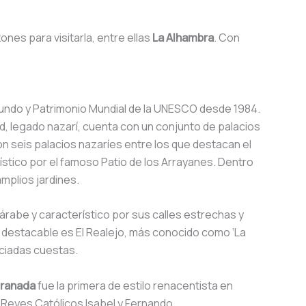
nes para visitarla, entre ellas
La Alhambra
. Con
mundo y Patrimonio Mundial de la UNESCO desde 1984.
d, legado nazarí, cuenta con un conjunto de palacios
n seis palacios nazaríes entre los que destacan el
rístico por el famoso Patio de los Arrayanes. Dentro
mplios jardines.
rabe y característico por sus calles estrechas y
o destacable es El Realejo, más conocido como ‘La
unciadas cuestas.
Granada
fue la primera de estilo renacentista en
s Reyes Católicos Isabel y Fernando.