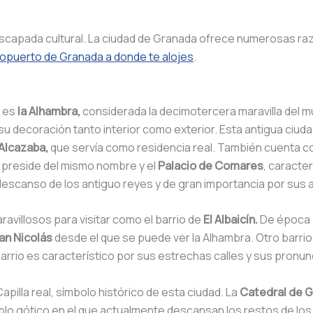
escapada cultural. La ciudad de Granada ofrece numerosas razo
ropuerto de Granada a donde te alojes
.
a es
la Alhambra,
considerada la decimotercera maravilla del 
su decoración tanto interior como exterior. Esta antigua ciuda
 Alcazaba,
que servía como residencia real. También cuenta co
o preside del mismo nombre y el
Palacio de Comares
, caracte
 descanso de los antiguo reyes y de gran importancia por sus a
avillosos para visitar como el barrio de
El Albaicín.
De época á
an Nicolás
desde el que se puede ver la Alhambra. Otro barri
te barrio es característico por sus estrechas calles y sus pron
Capilla real, símbolo histórico de esta ciudad. La
Catedral de 
emplo gótico en el que actualmente descansan los restos de lo