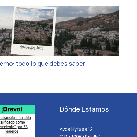
ierno: todo lo que debes saber
Dónde Estamos
Avda Hytasa 12,
C.P. 41006 (Sevilla)