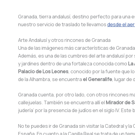
Granada, tierra andalusí, destino perfecto para una 
nuestro servicio de traslado te llevamos
desde el ae
Arte Andalusí y otros rincones de Granada
Una de las imágenes más características de Granad
Además, es una de las cumbres del arte andalusí por 
y jardines dentro de una fortaleza conocida como
La
Palacio de Los Leones
, conocido por la fuente que l
de la Alhambra, se encuentra
el Generalife
, lugar de
Granada cuenta, por otro lado, con otros rincones mar
callejuelas. También se encuentra allí el
Mirador de S
judería’ por la presencia de judíos en el siglo IV. Es
No te puedes ir de Granada sin visitar la Catedral y la 
España. En cuanto a la Capilla Real se trata de un t