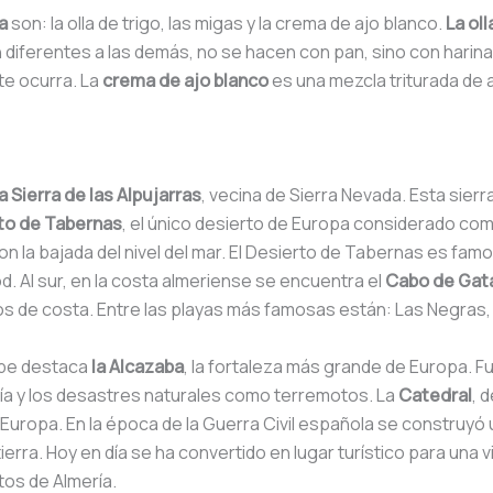
a
son: la olla de trigo, las migas y la crema de ajo blanco.
La oll
on diferentes a las demás, no se hacen con pan, sino con har
te ocurra. La
crema de ajo blanco
es una mezcla triturada de a
la Sierra de las Alpujarras
, vecina de Sierra Nevada. Esta sie
to de Tabernas
, el único desierto de Europa considerado co
n la bajada del nivel del mar. El Desierto de Tabernas es fam
. Al sur, en la costa almeriense se encuentra el
Cabo de Gat
ros de costa. Entre las playas más famosas están: Las Negras
rabe destaca
la Alcazaba
, la fortaleza más grande de Europa. Fu
gía y los desastres naturales como terremotos. La
Catedral
, 
 Europa. En la época de la Guerra Civil española se construyó
erra. Hoy en día se ha convertido en lugar turístico para una v
os de Almería.