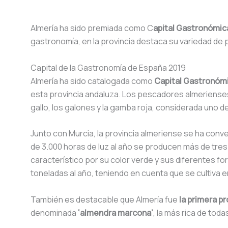
Almería ha sido premiada como C
apital Gastronómic
gastronomía, en la provincia destaca su variedad de p
Capital de la Gastronomía de España 2019
Almería ha sido catalogada como
Capital Gastronóm
esta provincia andaluza. Los pescadores almerienses 
gallo, los galones y la gamba roja, considerada uno d
Junto con Murcia, la provincia almeriense se ha conver
de 3.000 horas de luz al año se producen más de tres
característico por su color verde y sus diferentes 
toneladas al año, teniendo en cuenta que se cultiva 
También es destacable que Almería fue
la primera p
denominada
‘almendra
marcona’
, la más rica de tod