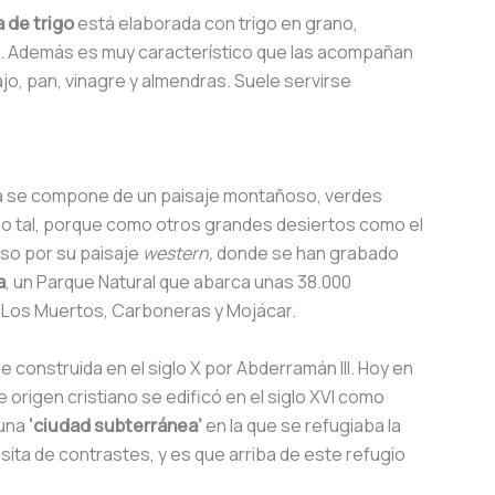
a de trigo
está elaborada con trigo en grano,
ina. Además es muy característico que las acompañan
jo, pan, vinagre y almendras. Suele servirse
rra se compone de un paisaje montañoso, verdes
mo tal, porque como otros grandes desiertos como el
oso por su paisaje
western,
donde se han grabado
a
, un Parque Natural que abarca unas 38.000
, Los Muertos, Carboneras y Mojácar.
e construida en el siglo X por Abderramán III. Hoy en
de origen cristiano se edificó en el siglo XVI como
 una
‘ciudad subterránea’
en la que se refugiaba la
isita de contrastes, y es que arriba de este refugio