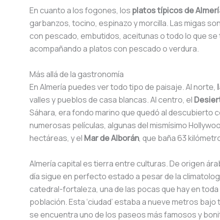
En cuanto a los fogones, los
platos típicos de Almerí
garbanzos, tocino, espinazo y morcilla. Las migas s
con pescado, embutidos, aceitunas o todo lo que se 
acompañando a platos con pescado o verdura.
Más allá de la gastronomía
En Almería puedes ver todo tipo de paisaje. Al norte,
valles y pueblos de casa blancas. Al centro, el
Desier
Sáhara, era fondo marino que quedó al descubierto co
numerosas películas, algunas del mismísimo Hollywood
hectáreas, y el
Mar de Alborán
, que baña 63 kilómet
Almería capital es tierra entre culturas. De origen á
día sigue en perfecto estado a pesar de la climatolo
catedral-fortaleza, una de las pocas que hay en toda
población. Esta ‘ciudad’ estaba a nueve metros bajo ti
se encuentra uno de los paseos más famosos y bonit