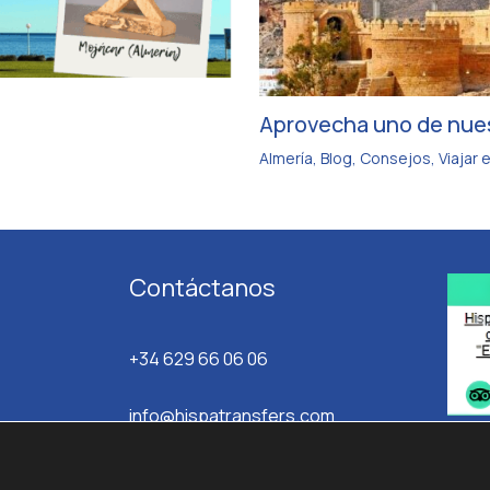
Aprovecha uno de nues
Almería
,
Blog
,
Consejos
,
Viajar 
Contáctanos
+34 629 66 06 06
info@hispatransfers.com