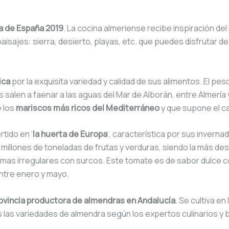
a de España 2019
. La cocina almeriense recibe inspiración del
aisajes: sierra, desierto, playas, etc. que puedes disfrutar d
ica
por la exquisita variedad y calidad de sus alimentos. El pe
salen a faenar a las aguas del Mar de Alborán, entre Almería y
e los
mariscos más ricos del Mediterráneo
y que supone el cas
tido en ‘
la huerta de Europa
‘, característica por sus inverna
 millones de toneladas de frutas y verduras, siendo la más de
formas irregulares con surcos. Este tomate es de sabor dulce
entre enero y mayo.
rovincia productora de almendras en Andalucía
. Se cultiva en
as las variedades de almendra según los expertos culinarios y 