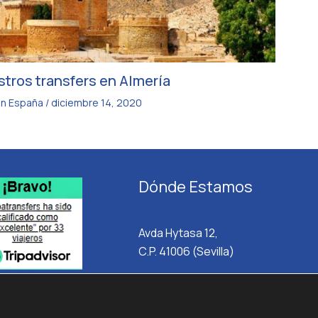
tros transfers en Almería
en España
/
diciembre 14, 2020
Dónde Estamos
Avda Hytasa 12,
C.P. 41006 (Sevilla)