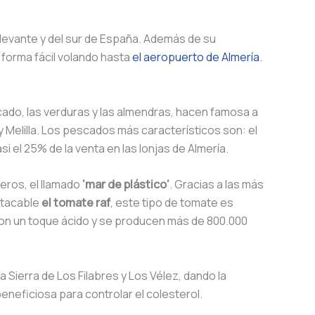
 levante y del sur de España.
Además de su
e forma fácil volando hasta
el aeropuerto de Almería
.
scado, las verduras y las almendras, hacen famosa a
 Melilla. Los pescados más característicos son: el
i el 25% de la venta en las lonjas de Almería.
deros, el llamado
‘mar de plástico’
. Gracias a las más
stacable
el tomate raf
, este tipo de tomate es
 con un toque ácido y se producen más de 800.000
 la Sierra de Los Filabres y Los Vélez, dando la
beneficiosa para controlar el colesterol.