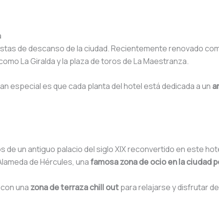
á
puestas de descanso de la ciudad. Recientemente renovado c
omo La Giralda y la plaza de toros de La Maestranza.
tan especial es que cada planta del hotel está dedicada a un
a
os de un antiguo palacio del siglo XIX reconvertido en este hot
a Alameda de Hércules, una
famosa zona de ocio en la ciudad p
a con una
zona de terraza chill out
para relajarse y disfrutar de