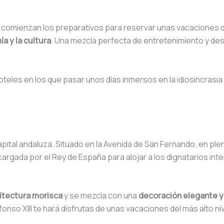
na, comienzan los preparativos para reservar unas vacaciones d
a y la cultura
. Una mezcla perfecta de entretenimiento y d
teles en los que pasar unos días inmersos en la idiosincrasia 
capital andaluza. Situado en la Avenida de San Fernando, en plen
argada por el Rey de España para alojar a los dignatarios int
uitectura morisca
y se mezcla con una
decoración elegante y
fonso XIII te hará disfrutas de unas vacaciones del más alto niv