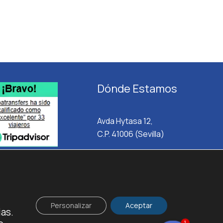
Dónde Estamos
Avda Hytasa 12,
C.P. 41006 (Sevilla)
Personalizar
Aceptar
ias.