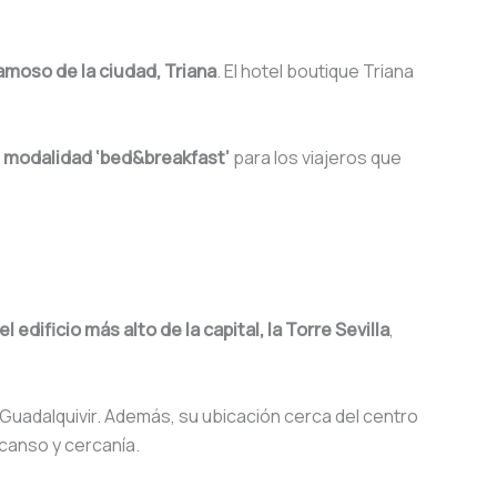
famoso de la ciudad, Triana
. El hotel boutique Triana
a
modalidad ‘bed&breakfast’
para los viajeros que
l edificio más alto de la capital, la Torre Sevilla
,
o Guadalquivir. Además, su ubicación cerca del centro
scanso y cercanía.