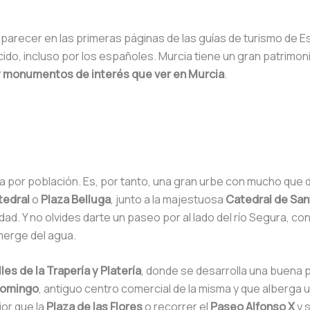
parecer en las primeras páginas de las guías de turismo de E
, incluso por los españoles. Murcia tiene un gran patrimonio c
y monumentos de interés que ver en Murcia
.
a por población. Es, por tanto, una gran urbe con mucho que d
tedral
o
Plaza Belluga
, junto a la majestuosa
Catedral de San
iudad. Y no olvides darte un paseo por al lado del río Segura
emerge del agua.
lles de la Trapería y Platería
, donde se desarrolla una buena pa
Domingo
, antiguo centro comercial de la misma y que alberga u
or que la
Plaza de las Flores
o recorrer el
Paseo Alfonso X
y 