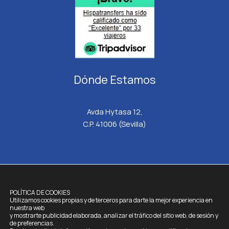
Dónde Estamos
Avda Hytasa 12,
C.P. 41006 (Sevilla)
HISPATRANSFERS.
TODOS LOS DERECHOS RESERVADOS © 2026
POLÍTICA DE COOKIES
Utilizamos cookies propias y de terceros para darte la mejor experiencia en
Aviso Legal
nuestra web
y mostrarte publicidad elaborada, analizar el tráfico del sitio web, de sesión y
Política de Cookies
de preferencias.