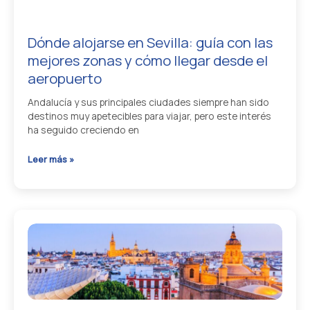
Dónde alojarse en Sevilla: guía con las
mejores zonas y cómo llegar desde el
aeropuerto
Andalucía y sus principales ciudades siempre han sido
destinos muy apetecibles para viajar, pero este interés
ha seguido creciendo en
Dónde
Leer más »
alojarse
en
Sevilla:
guía
con
las
mejores
zonas
y