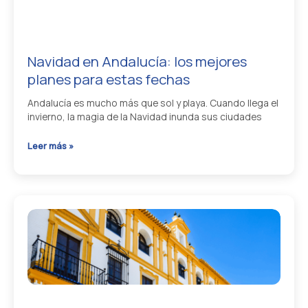
puedes
perder
Navidad en Andalucía: los mejores
planes para estas fechas
Andalucía es mucho más que sol y playa. Cuando llega el
invierno, la magia de la Navidad inunda sus ciudades
Navidad
Leer más »
en
Andalucía:
los
mejores
planes
para
estas
fechas