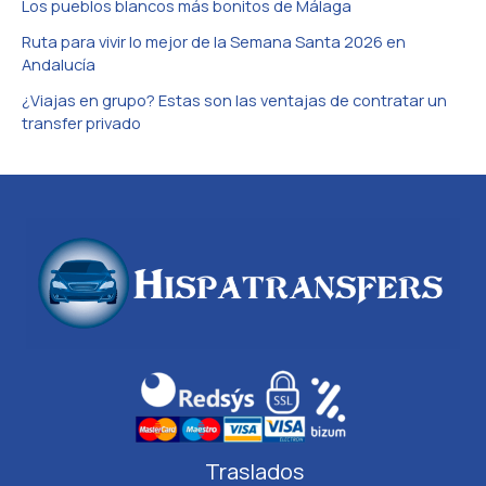
Los pueblos blancos más bonitos de Málaga
Ruta para vivir lo mejor de la Semana Santa 2026 en
Andalucía
¿Viajas en grupo? Estas son las ventajas de contratar un
transfer privado
Traslados