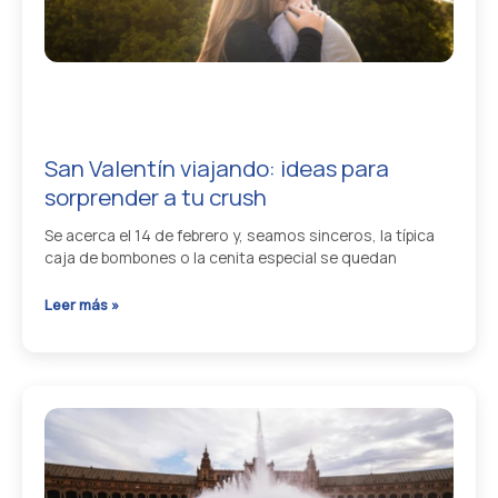
Semana
Santa
2026
en
Andalucía
San Valentín viajando: ideas para
sorprender a tu crush
Se acerca el 14 de febrero y, seamos sinceros, la típica
caja de bombones o la cenita especial se quedan
San
Leer más »
Valentín
viajando:
ideas
para
sorprender
a
tu