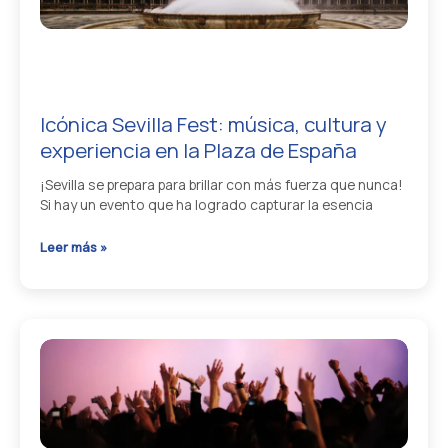
crush
Icónica Sevilla Fest: música, cultura y
experiencia en la Plaza de España
¡Sevilla se prepara para brillar con más fuerza que nunca!
Si hay un evento que ha logrado capturar la esencia
Icónica
Leer más »
Sevilla
Fest:
música,
cultura
y
experiencia
en
la