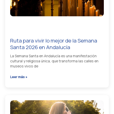
día
probando
lo
mejor
de
la
ciudad
Ruta para vivir lo mejor de la Semana
Santa 2026 en Andalucía
La Semana Santa en Andalucía es una manifestación
cultural y religiosa única, que transforma las calles en
museos vivos de
Ruta
Leer más »
para
vivir
lo
mejor
de
la