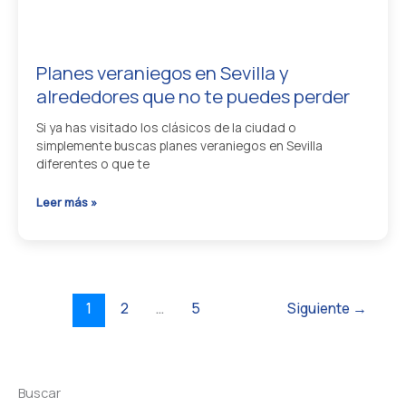
cómo
llegar
desde
Planes veraniegos en Sevilla y
el
alrededores que no te puedes perder
aeropuerto
Si ya has visitado los clásicos de la ciudad o
simplemente buscas planes veraniegos en Sevilla
diferentes o que te
Planes
Leer más »
veraniegos
en
Sevilla
y
1
2
…
5
Siguiente
→
alrededores
que
no
te
Buscar
puedes