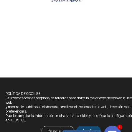
Acceso a datos
POLÍTICA DE COOKIES
Utilizamos cookies propias y de terceros para darte la mejor experiencia en nues
web
y mostrarte publicidad elaborada, analizar el tráfico del sitio web, de sesión y de
preferencias.
Puedes ampliar la información, rechazar las cookies y modificar la configuració
en
AJUSTES
.
1
Personalizar
Aceptar