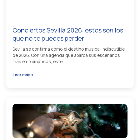
Plaza
de
España
Conciertos Sevilla 2026: estos son los
que no te puedes perder
Sevilla se confirma como el destino musical indiscutible
de 2026. Con una agenda que abarca sus escenarios
más emblemáticos, este
Conciertos
Leer más »
Sevilla
2026:
estos
son
los
que
no
te